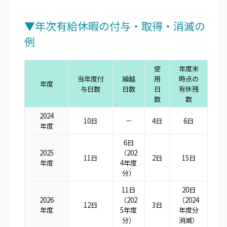
▼年次有給休暇の付与・取得・消滅の
例
使
年度末
当年度付
繰越
用
時点の
年度
与日数
日数
日
有休残
数
数
2024
10日
－
4日
6日
年度
6日
2025
（202
11日
2日
15日
年度
4年度
分）
11日
20日
2026
（202
（2024
12日
3日
年度
5年度
年度分
分）
消滅）