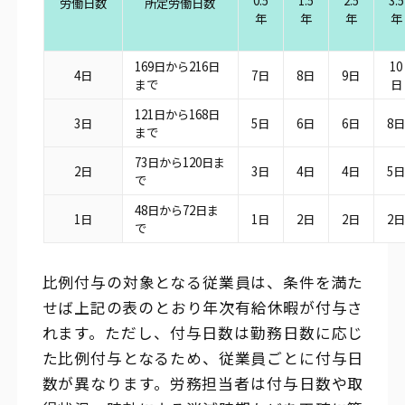
0.5
1.5
2.5
3.5
労働日数
所定労働日数
年
年
年
年
169日から216日
10
4日
7日
8日
9日
まで
日
121日から168日
3日
5日
6日
6日
8
まで
73日から120日ま
2日
3日
4日
4日
5
で
48日から72日ま
1日
1日
2日
2日
2
で
比例付与の対象となる従業員は、条件を満た
せば上記の表のとおり年次有給休暇が付与さ
れます。ただし、付与日数は勤務日数に応じ
た比例付与となるため、従業員ごとに付与日
数が異なります。労務担当者は付与日数や取