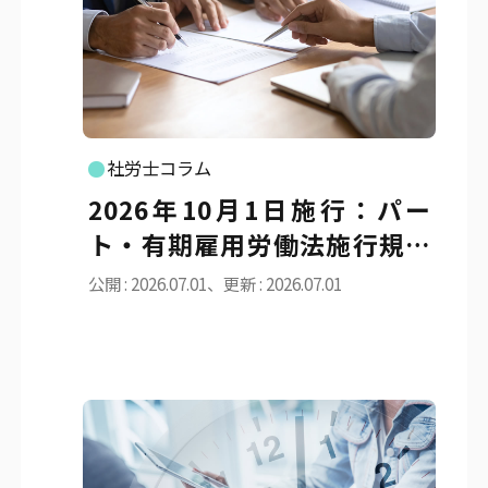
社労士コラム
2026年10月1日施行：パー
ト・有期雇用労働法施行規則
等の改正と同一労働同一賃金
公開 : 2026.07.01、更新 : 2026.07.01
ガイドラインの実務対応の要
点