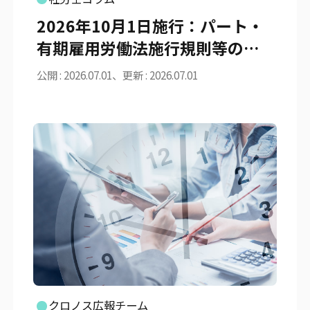
2026年10月1日施行：パート・
有期雇用労働法施行規則等の改
正と同一労働同一賃金ガイドラ
公開 : 2026.07.01、更新 : 2026.07.01
インの実務対応の要点
クロノス広報チーム