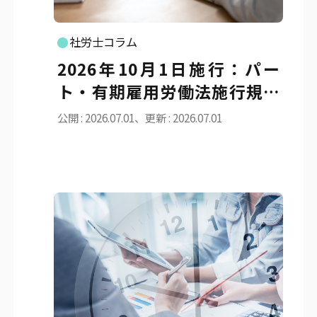
社労士コラム
2026年10月1日施行：パー
ト・有期雇用労働法施行規則
等の改正と同一労働同一賃金
公開 : 2026.07.01、更新 : 2026.07.01
ガイドラインの実務対応の要
点