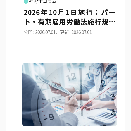
社労士コラム
2026年10月1日施行：パー
ト・有期雇用労働法施行規則
等の改正と同一労働同一賃金
公開 : 2026.07.01、更新 : 2026.07.01
ガイドラインの実務対応の要
点