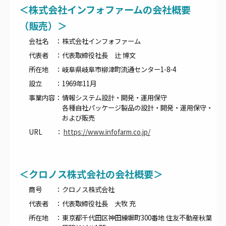
＜株式会社インフォファームの会社概要
（販売）＞
会社名 ：
株式会社インフォファーム
代表者 ：
代表取締役社長 辻 博文
所在地 ：
岐阜県岐阜市柳津町流通センター1-8-4
設立 ：
1969年11月
事業内容：
情報システム設計・開発・運用保守
各種自社パッケージ製品の設計・開発・運用保守・
および販売
URL ：
https://www.infofarm.co.jp/
＜クロノス株式会社の会社概要＞
商号 ：
クロノス株式会社
代表者 ：
代表取締役社長 大牧 充
所在地 ：
東京都千代田区神田練塀町300番地 住友不動産秋葉