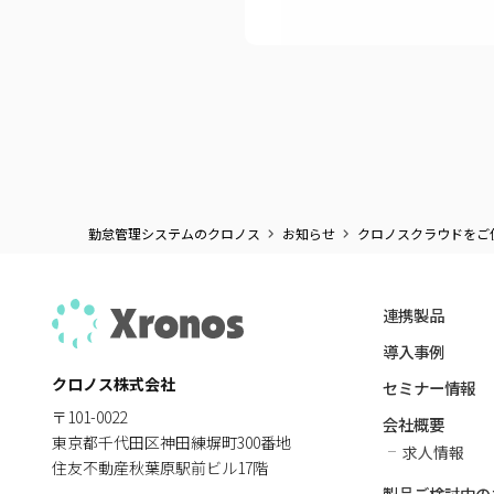
勤怠管理システムのクロノス
お知らせ
クロノスクラウドをご
連携製品
導入事例
クロノス株式会社
セミナー情報
〒101-0022
会社概要
東京都千代田区神田練塀町300番地
求人情報
住友不動産秋葉原駅前ビル17階
製品ご検討中の